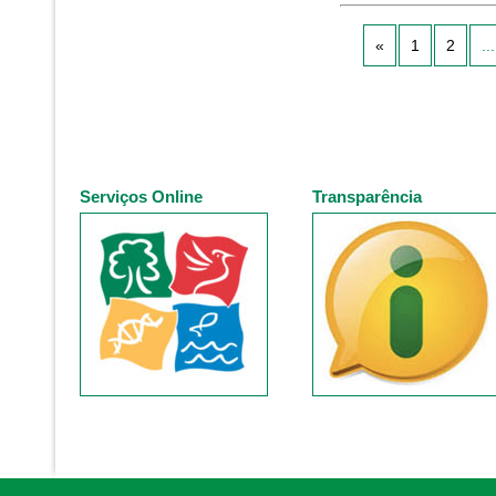
«
1
2
...
Serviços Online
Transparência