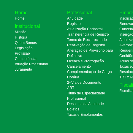
Home
Profissional
Empre
Home
Anuidade
Inscriçã
Registro
Renova
Institucional
Atualização Cadastral
Cancel
Missão
Transferência de Registro
Inserçã
Historia
Termo de Reciprocidade
Atualiza
Quem Somos
Reativação de Registro
Averbaç
Legislação
Alteração de Provisório para
Requeri
Profissão
Definitivo
Certidõ
Competência
Licença e Prorrogação
Áreas d
Atuação Profissional
Cancelamento
Taxas e
Juramento
Complementação de Carga
Resoluç
Horária
TRT x A
2ª Via de Documento
Fiscal
ART
Fiscaliz
Título de Especialidade
Profissional
Desconto da Anuidade
Boletos
Taxas e Emolumentos