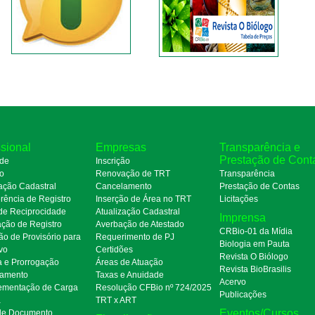
ssional
Empresas
Transparência e
Prestação de Cont
de
Inscrição
ro
Renovação de TRT
Transparência
ação Cadastral
Cancelamento
Prestação de Contas
rência de Registro
Inserção de Área no TRT
Licitações
de Reciprocidade
Atualização Cadastral
Imprensa
ação de Registro
Averbação de Atestado
CRBio-01 da Mídia
ão de Provisório para
Requerimento de PJ
Biologia em Pauta
ivo
Certidões
Revista O Biólogo
a e Prorrogação
Áreas de Atuação
Revista BioBrasilis
amento
Taxas e Anuidade
Acervo
mentação de Carga
Resolução CFBio nº 724/2025
Publicações
a
TRT x ART
Eventos/Cursos
 de Documento