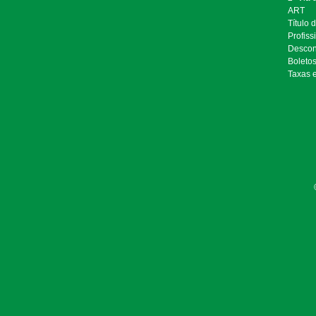
ART
Título 
Profiss
Descon
Boleto
Taxas 