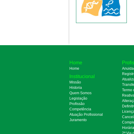
Home
Profi
Home
Anuida
Regist
Institucional
Atualiz
Missão
Transfe
Historia
Termo 
Quem Somos
Reativ
Legislação
Alteraç
Profissão
Definit
Competência
Licenç
Atuação Profissional
Cancel
Juramento
Comple
Horári
2ª Via