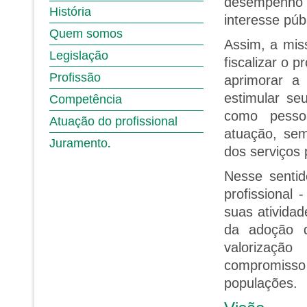
desempenho 
História
interesse púb
Quem somos
Assim, a mis
Legislação
fiscalizar o p
Profissão
aprimorar a
estimular se
Competência
como pessoa
Atuação do profissional
atuação, se
Juramento
.
dos serviços 
Nesse sentid
profissional
suas atividad
da adoção 
valorizaçã
compromiss
populações.