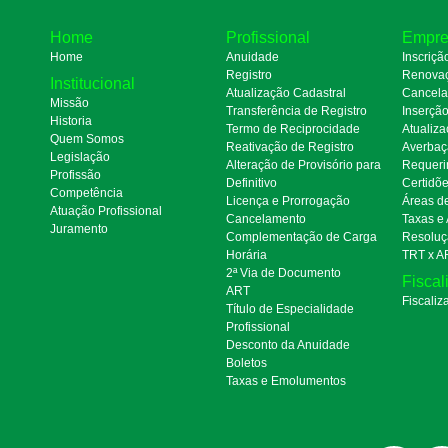
Home
Profissional
Empre
Home
Anuidade
Inscriçã
Registro
Renova
Institucional
Atualização Cadastral
Cancel
Missão
Transferência de Registro
Inserçã
Historia
Termo de Reciprocidade
Atualiza
Quem Somos
Reativação de Registro
Averbaç
Legislação
Alteração de Provisório para
Requeri
Profissão
Definitivo
Certidõ
Competência
Licença e Prorrogação
Áreas d
Atuação Profissional
Cancelamento
Taxas e
Juramento
Complementação de Carga
Resoluç
Horária
TRT x A
2ª Via de Documento
Fiscal
ART
Fiscaliz
Título de Especialidade
Profissional
Desconto da Anuidade
Boletos
Taxas e Emolumentos