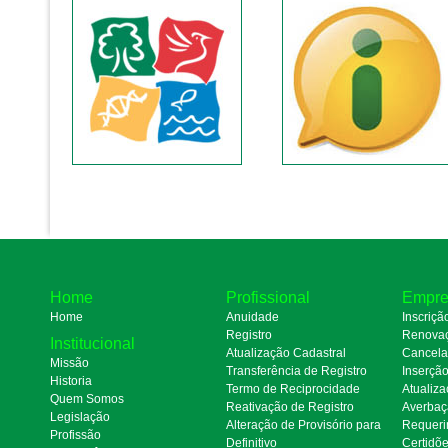
Home
Profissional
Empre
Home
Anuidade
Inscriçã
Registro
Renova
Institucional
Atualização Cadastral
Cancel
Missão
Transferência de Registro
Inserçã
Historia
Termo de Reciprocidade
Atualiza
Quem Somos
Reativação de Registro
Averbaç
Legislação
Alteração de Provisório para
Requeri
Profissão
Definitivo
Certidõ