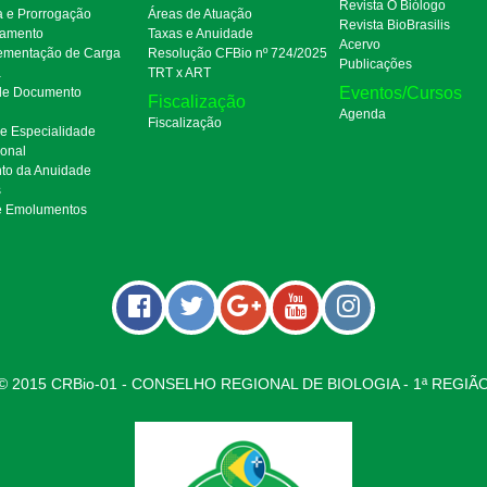
Revista O Biólogo
a e Prorrogação
Áreas de Atuação
Revista BioBrasilis
amento
Taxas e Anuidade
Acervo
mentação de Carga
Resolução CFBio nº 724/2025
Publicações
a
TRT x ART
Eventos/Cursos
 de Documento
Fiscalização
Agenda
Fiscalização
de Especialidade
ional
to da Anuidade
s
e Emolumentos
© 2015 CRBio-01 - CONSELHO REGIONAL DE BIOLOGIA - 1ª REGIÃ