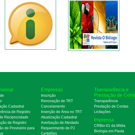
ssional
Empresas
Transparência e
Prestação de Cont
de
Inscrição
ro
Renovação de TRT
Transparência
ação Cadastral
Cancelamento
Prestação de Contas
rência de Registro
Inserção de Área no TRT
Licitações
de Reciprocidade
Atualização Cadastral
Imprensa
ação de Registro
Averbação de Atestado
CRBio-01 da Mídia
ão de Provisório para
Requerimento de PJ
Biologia em Pauta
ivo
Certidões