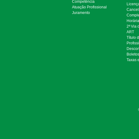
Competência
Licenç
Atuação Profissional
Cancel
Juramento
Comple
Horári
2ª Via
ART
Título 
Profiss
Descon
Boleto
Taxas 