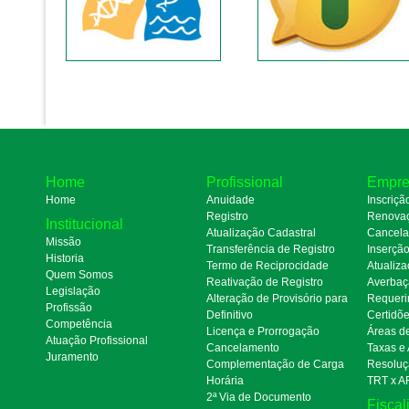
Home
Profissional
Empre
Home
Anuidade
Inscriçã
Registro
Renova
Institucional
Atualização Cadastral
Cancel
Missão
Transferência de Registro
Inserçã
Historia
Termo de Reciprocidade
Atualiza
Quem Somos
Reativação de Registro
Averbaç
Legislação
Alteração de Provisório para
Requeri
Profissão
Definitivo
Certidõ
Competência
Licença e Prorrogação
Áreas d
Atuação Profissional
Cancelamento
Taxas e
Juramento
Complementação de Carga
Resoluç
Horária
TRT x A
2ª Via de Documento
Fiscal