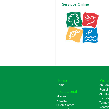
Serviços Online
Home
Profi
Home
Anuida
Regist
Institucional
Atualiz
Missão
Transfe
Historia
Termo 
Quem Somos
Reativ