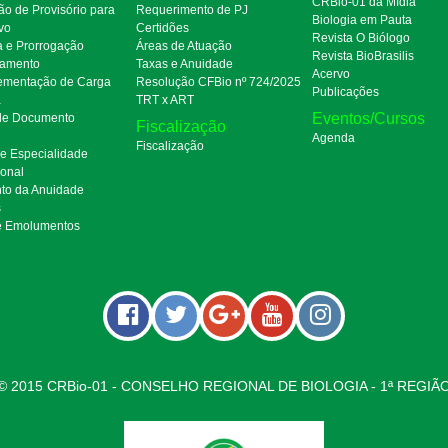
CRBio-01 da Mídia
ão de Provisório para
Requerimento de PJ
Biologia em Pauta
ivo
Certidões
Revista O Biólogo
a e Prorrogação
Áreas de Atuação
Revista BioBrasilis
amento
Taxas e Anuidade
Acervo
mentação de Carga
Resolução CFBio nº 724/2025
Publicações
a
TRT x ART
Eventos/Cursos
 de Documento
Fiscalização
Agenda
Fiscalização
de Especialidade
ional
to da Anuidade
s
e Emolumentos
© 2015 CRBio-01 - CONSELHO REGIONAL DE BIOLOGIA - 1ª REGIÃ