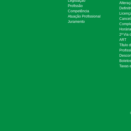
Legislação
Alteraç
Profissão
Definit
Competência
Licenç
Atuação Profissional
Cancel
Juramento
Comple
Horári
2ª Via
ART
Título 
Profiss
Descon
Boleto
Taxas 