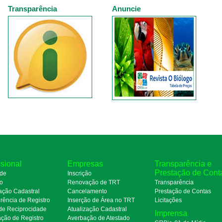
Transparência
Anuncie
ssional
Empresas
Transparência e
Prestação de Cont
de
Inscrição
ro
Renovação de TRT
Transparência
ação Cadastral
Cancelamento
Prestação de Contas
rência de Registro
Inserção de Área no TRT
Licitações
de Reciprocidade
Atualização Cadastral
Imprensa
ação de Registro
Averbação de Atestado