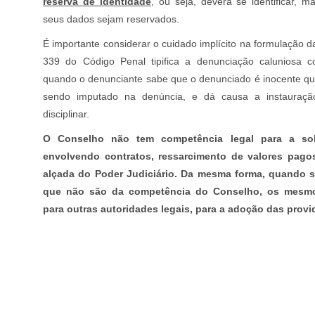
reserva de identidade
, ou seja, deverá se identificar, 
seus dados sejam reservados.
É importante considerar o cuidado implícito na formulação da
339 do Código Penal tipifica a denunciação caluniosa 
quando o denunciante sabe que o denunciado é inocente qua
sendo imputado na denúncia, e dá causa a instauraçã
disciplinar.
O Conselho não tem competência legal para a so
envolvendo contratos, ressarcimento de valores pago
alçada do Poder Judiciário. Da mesma forma, quando sã
que não são da competência do Conselho, os mesm
para outras autoridades legais, para a adoção das provi