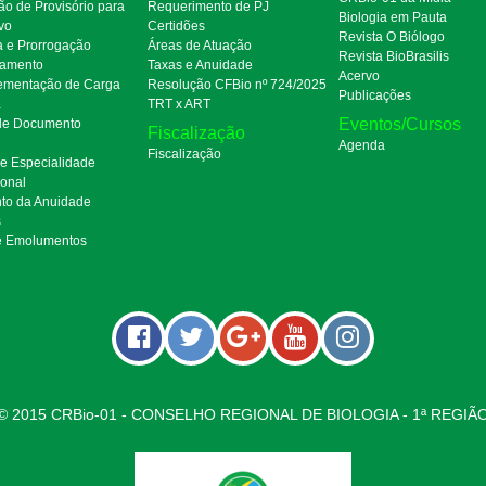
ão de Provisório para
Requerimento de PJ
Biologia em Pauta
ivo
Certidões
Revista O Biólogo
a e Prorrogação
Áreas de Atuação
Revista BioBrasilis
amento
Taxas e Anuidade
Acervo
mentação de Carga
Resolução CFBio nº 724/2025
Publicações
a
TRT x ART
Eventos/Cursos
 de Documento
Fiscalização
Agenda
Fiscalização
de Especialidade
ional
to da Anuidade
s
e Emolumentos
© 2015 CRBio-01 - CONSELHO REGIONAL DE BIOLOGIA - 1ª REGIÃ