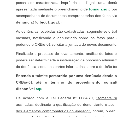
possa ser caracterizada imprópria ou ilegal, uma den
apresentada mediante o preenchimento de
formulário
própr
acompanhado de documentos comprobatórios dos fatos, via 
denuncia@crbio01.gov.br
As denúncias recebidas são cadastradas, seguindo-se o trab
mesmas, notificando o denunciado sobre os fatos para 
podendo o CRBio-01 solicitar a juntada de novos documento
Finalizado o processo de levantamento, análise de fatos e
poderá ser determinada a instauração de processo administr
da denúncia, sendo as partes informadas sobre a decisão t
Entenda o trâmite percorrido por uma denúncia desde o
CRBio-01 até o término do procedimento consul
disponível
aqui
.
De acordo com a Lei Federal n° 6684/79,
“somente s
assinadas, declinada a qualificação do denunciante e ac
dos elementos comprobatórios do alegado"
, porém, o denu