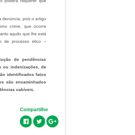
mas poderá requerer que
 denúncia, pois o artigo
como crime, que ocorre
nto aquilo que lhe está
o de processo ético –
lução de pendências
s ou indenizações, de
o identificados fatos
os são encaminhados
dências cabíveis.
Compartilhe