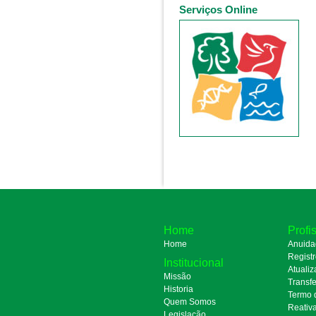
Serviços Online
Home
Profi
Home
Anuida
Regist
Institucional
Atualiz
Missão
Transfe
Historia
Termo 
Quem Somos
Reativ
Legislação