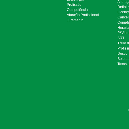
Alteraç
Profissão
Definit
Competência
Licenç
Atuação Profissional
Cancel
Juramento
Comple
Horári
2ª Via
ART
Título 
Profiss
Descon
Boleto
Taxas 