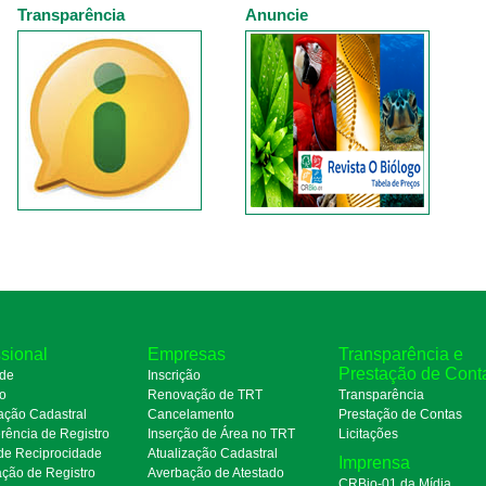
Transparência
Anuncie
ssional
Empresas
Transparência e
Prestação de Cont
de
Inscrição
ro
Renovação de TRT
Transparência
ação Cadastral
Cancelamento
Prestação de Contas
rência de Registro
Inserção de Área no TRT
Licitações
de Reciprocidade
Atualização Cadastral
Imprensa
ação de Registro
Averbação de Atestado
CRBio-01 da Mídia