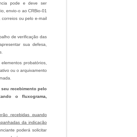
úncia pode e deve ser
io, envio-o ao CRBio-01
correios ou pelo e-mail
alho de verificação das
apresentar sua defesa,
s.
 elementos probatórios,
ativo ou o arquivamento
omada.
 seu recebimento pelo
tando o fluxograma,
erão recebidas quando
ompanhadas da indicação
nciante poderá solicitar