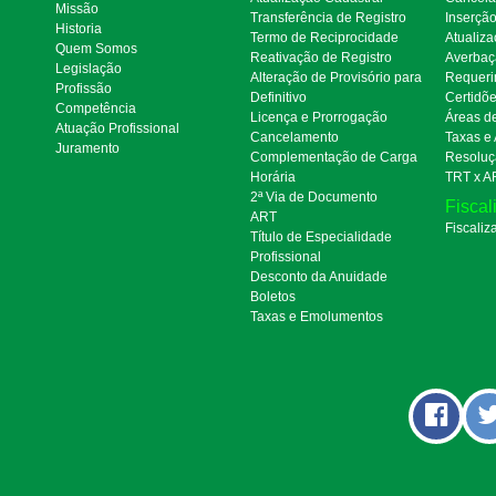
Missão
Transferência de Registro
Inserçã
Historia
Termo de Reciprocidade
Atualiza
Quem Somos
Reativação de Registro
Averbaç
Legislação
Alteração de Provisório para
Requeri
Profissão
Definitivo
Certidõ
Competência
Licença e Prorrogação
Áreas d
Atuação Profissional
Cancelamento
Taxas e
Juramento
Complementação de Carga
Resoluç
Horária
TRT x A
2ª Via de Documento
Fiscal
ART
Fiscaliz
Título de Especialidade
Profissional
Desconto da Anuidade
Boletos
Taxas e Emolumentos