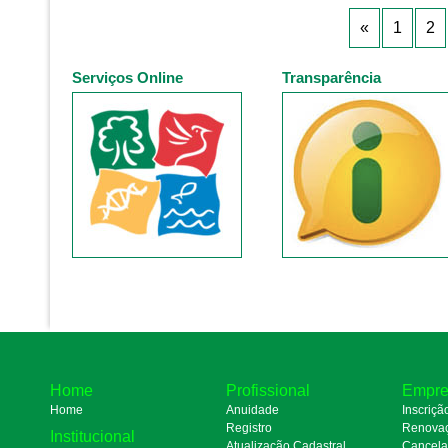
«
1
2
Serviços Online
Transparência
Home
Profissional
Empre
Home
Anuidade
Inscriçã
Registro
Renova
Institucional
Atualização Cadastral
Cancel