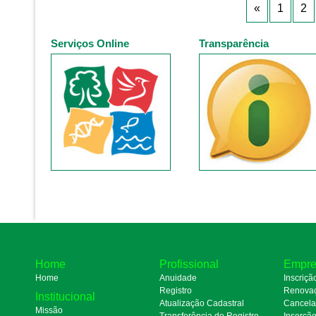
«
1
2
Serviços Online
Transparência
Home
Profissional
Empre
Home
Anuidade
Inscriçã
Registro
Renova
Institucional
Atualização Cadastral
Cancel
Missão
Transferência de Registro
Inserçã