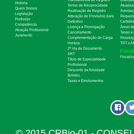
Historia
Termo de Reciprocidade
Atualiza
Quem Somos
Reativação de Registro
Averbaç
Legislação
Alteração de Provisório para
Requeri
Profissão
Definitivo
Certidõ
Competência
Licença e Prorrogação
Áreas d
Atuação Profissional
Cancelamento
Taxas e
Juramento
Complementação de Carga
Resoluç
Horária
TRT x A
2ª Via de Documento
Fiscal
ART
Fiscaliz
Título de Especialidade
Profissional
Desconto da Anuidade
Boletos
Taxas e Emolumentos
© 2015 CRBio-01 - CONSE