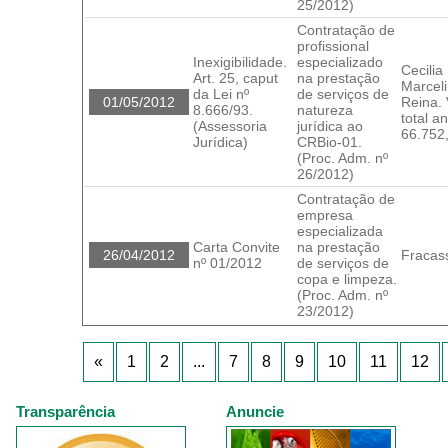
25/2012)
Contratação de
profissional
Inexigibilidade.
especializado
Cecilia
Art. 25, caput
na prestação
Marcel
da Lei nº
de serviços de
01/05/2012
Reina. 
8.666/93.
natureza
total a
(Assessoria
jurídica ao
66.752
Jurídica)
CRBio-01.
(Proc. Adm. nº
26/2012)
Contratação de
empresa
especializada
Carta Convite
na prestação
26/04/2012
Fracas
nº 01/2012
de serviços de
copa e limpeza.
(Proc. Adm. nº
23/2012)
«
1
2
...
7
8
9
10
11
12
Transparência
Anuncie