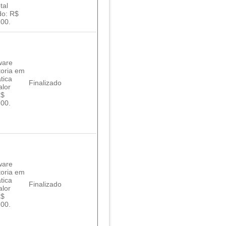
tal
do: R$
,00.
ware
toria em
tica
Finalizado
alor
R$
,00.
ware
toria em
tica
Finalizado
alor
R$
,00.