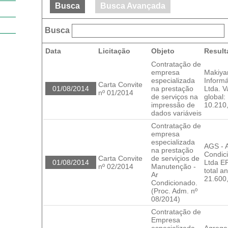
Busca
Busca Avançada
Busca
Data
Licitação
Objeto
Result
Contratação de
empresa
Makiy
especializada
Informá
Carta Convite
01/08/2014
na prestação
Ltda. Va
nº 01/2014
de serviços na
global:
impressão de
10.210
dados variáveis
Contratação de
empresa
especializada
AGS - 
na prestação
Condic
Carta Convite
de serviçios de
01/08/2014
Ltda EP
nº 02/2014
Manutenção -
total a
Ar
21.600
Condicionado.
(Proc. Adm. nº
08/2014)
Contratação de
Empresa
especializada
Agrega