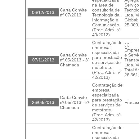
na área de
Serviç
Carta Convite
consultoria de
Tecnol
06/12/2013
nº 07/2013
Tecnologia da
Ltda. V
Informação e
Global:
Comunicação.
25.000
(Proc. Adm. nº
40/2012)
Contratação de
JC
empresa
Empree
especializada
Carta Convite
e Servi
para prestação
07/11/2013
nº 05/2013 - 3ª
Transp
de serviços de
Chamada
Ltda. V
motofrete.
Total A
(Proc. Adm. nº
26.361
42/2013)
Contratação de
empresa
especializada
Carta Convite
para prestação
26/08/2013
nº 05/2013 - 2ª
Fracas
de serviços de
Chamada
motofrete.
(Proc. Adm. nº
42/2013)
Contratação de
empresa
especializada