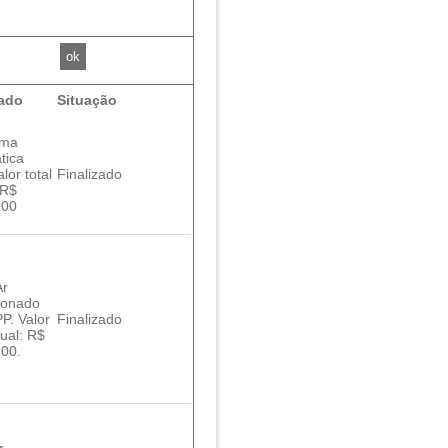
ado
Situação
ama
tica
lor total
Finalizado
 R$
,00
Ar
ionado
P. Valor
Finalizado
nual: R$
,00.
r