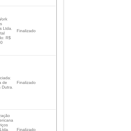
Work
os
s Ltda.
Finalizado
tal
do: R$
00
ciada:
a de
Finalizado
 Dutra.
zação
ricana
viços
Ltda.
Finalizado