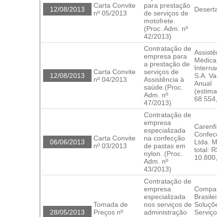
Carta Convite
para prestação
12/08/2013
Desert
nº 05/2013
de serviços de
motofrete.
(Proc. Adm. nº
42/2013)
Contratação de
Assistê
empresa para
Médica
a prestação de
Interna
Carta Convite
serviços de
12/08/2013
S.A. Va
nº 04/2013
Assistência à
Anual
saúde.(Proc.
(estima
Adm. nº
68.554
47/2013)
Contratação de
empresa
Carenfi
especializada
Confec
Carta Convite
na confecção
06/06/2013
Ltda. M
nº 03/2013
de pastas em
total: 
nylon. (Proc.
10.800
Adm. nº
43/2013)
Contratação de
empresa
Compa
especializada
Brasile
Tomada de
nos serviços de
Soluçõ
28/05/2013
Preços nº
administração
Serviço