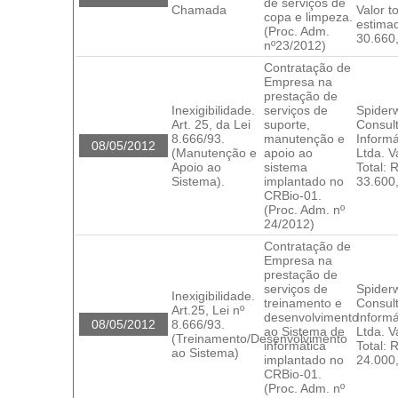
de serviços de
Chamada
Valor to
copa e limpeza.
estima
(Proc. Adm.
30.660
nº23/2012)
Contratação de
Empresa na
prestação de
Inexigibilidade.
serviços de
Spider
Art. 25, da Lei
suporte,
Consul
8.666/93.
manutenção e
Informá
08/05/2012
(Manutenção e
apoio ao
Ltda. V
Apoio ao
sistema
Total: 
Sistema).
implantado no
33.600
CRBio-01.
(Proc. Adm. nº
24/2012)
Contratação de
Empresa na
prestação de
serviços de
Spider
Inexigibilidade.
treinamento e
Consul
Art.25, Lei nº
desenvolvimento
Informá
08/05/2012
8.666/93.
ao Sistema de
Ltda. V
(Treinamento/Desenvolvimento
informática
Total: 
ao Sistema)
implantado no
24.000
CRBio-01.
(Proc. Adm. nº