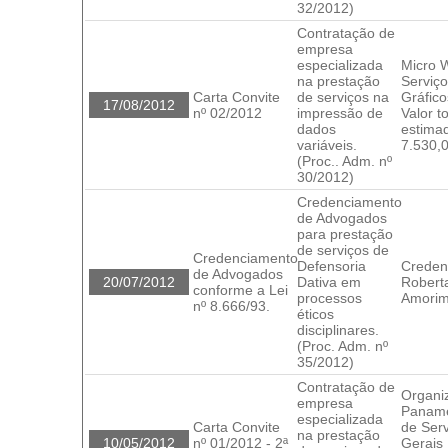
32/2012)
Contratação de
empresa
especializada
Micro 
na prestação
Serviç
Carta Convite
de serviços na
Gráfico
17/08/2012
nº 02/2012
impressão de
Valor to
dados
estima
variáveis.
7.530,
(Proc.. Adm. nº
30/2012)
Credenciamento
de Advogados
para prestação
de serviços de
Credenciamento
Defensoria
Creden
de Advogados
20/07/2012
Dativa em
Robert
conforme a Lei
processos
Amorim
nº 8.666/93.
éticos
disciplinares.
(Proc. Adm. nº
35/2012)
Contratação de
Organi
empresa
Paname
especializada
Carta Convite
de Ser
na prestação
10/05/2012
nº 01/2012 - 2ª
Gerais 