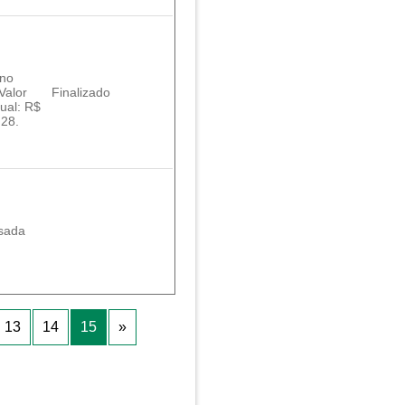
ino
Valor
Finalizado
nual: R$
,28.
sada
13
14
15
»