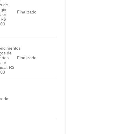
os de
ogia
Finalizado
alor
 R$
,00
ndimentos
ços de
ortes
Finalizado
alor
nual: R$
,03
sada