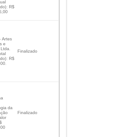
nual
do): R$
6,00
- Artes
s e
 Ltda.
Finalizado
otal
do): R$
,00.
sa
ogia da
ação
Finalizado
alor
R$
,00