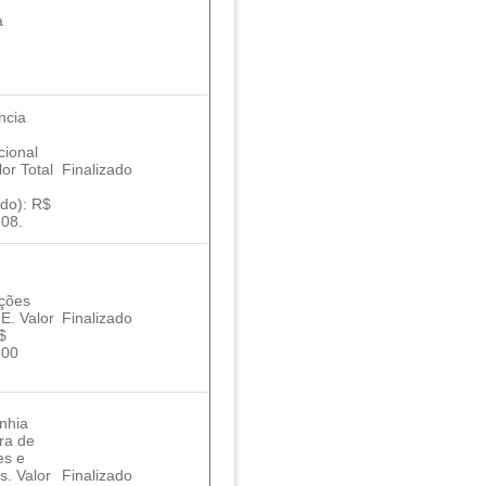
a
ncia
cional
lor Total
Finalizado
do): R$
,08.
ções
E. Valor
Finalizado
R$
,00
nhia
ira de
es e
s. Valor
Finalizado