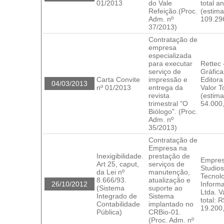
01/2013
do Vale
total a
Refeição.(Proc.
(estima
Adm. nº
109.29
37/2013)
Contratação de
empresa
especializada
para executar
Rettec 
serviço de
Gráfica
Carta Convite
impressão e
Editora
04/03/2013
nº 01/2013
entrega da
Valor T
revista
(estima
trimestral "O
54.000
Biólogo". (Proc.
Adm. nº
35/2013)
Contratação de
Empresa na
Inexigibilidade.
prestação de
Empre
Art 25, caput,
serviços de
Studios
da Lei nº
manutenção,
Tecnol
8.666/93.
atualização e
26/10/2012
Inform
(Sistema
suporte ao
Ltda. V
Integrado de
Sistema
total: 
Contabilidade
implantado no
19.200
Pública)
CRBio-01.
(Proc. Adm. nº