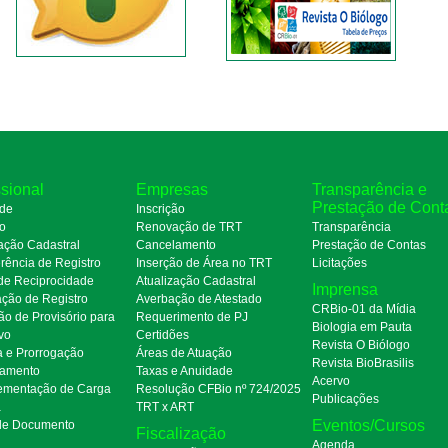
ssional
Empresas
Transparência e
Prestação de Cont
de
Inscrição
ro
Renovação de TRT
Transparência
ação Cadastral
Cancelamento
Prestação de Contas
rência de Registro
Inserção de Área no TRT
Licitações
de Reciprocidade
Atualização Cadastral
Imprensa
ação de Registro
Averbação de Atestado
CRBio-01 da Mídia
ão de Provisório para
Requerimento de PJ
Biologia em Pauta
ivo
Certidões
Revista O Biólogo
a e Prorrogação
Áreas de Atuação
Revista BioBrasilis
amento
Taxas e Anuidade
Acervo
mentação de Carga
Resolução CFBio nº 724/2025
Publicações
a
TRT x ART
Eventos/Cursos
 de Documento
Fiscalização
Agenda