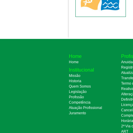
Home
Profi
Home
Anuida
Regist
Institucional
Atualiz
Missão
Transfe
Historia
Termo 
Quem Somos
Reativ
Legislação
Alteraç
Profissão
Definit
Competência
Licenç
Atuação Profissional
Cancel
Juramento
Comple
Horári
2ª Via
ART