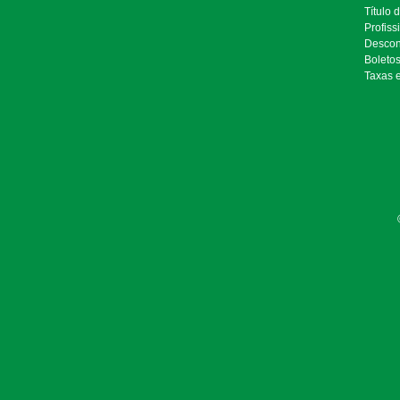
Título 
Profiss
Descon
Boleto
Taxas 