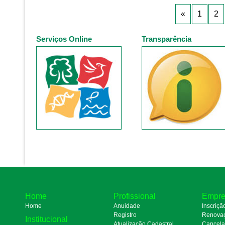
«
1
2
Serviços Online
Transparência
Home
Profissional
Empre
Home
Anuidade
Inscriçã
Registro
Renova
Institucional
Atualização Cadastral
Cancel