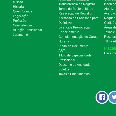
Missão
Transferência de Registro
Inserçã
Historia
Termo de Reciprocidade
Atualiza
Quem Somos
Reativação de Registro
Averbaç
Legislação
Alteração de Provisório para
Requeri
Profissão
Definitivo
Certidõ
Competência
Licença e Prorrogação
Áreas d
Atuação Profissional
Cancelamento
Taxas e
Juramento
Complementação de Carga
Resoluç
Horária
TRT x A
2ª Via de Documento
Fiscal
ART
Fiscaliz
Título de Especialidade
Profissional
Desconto da Anuidade
Boletos
Taxas e Emolumentos