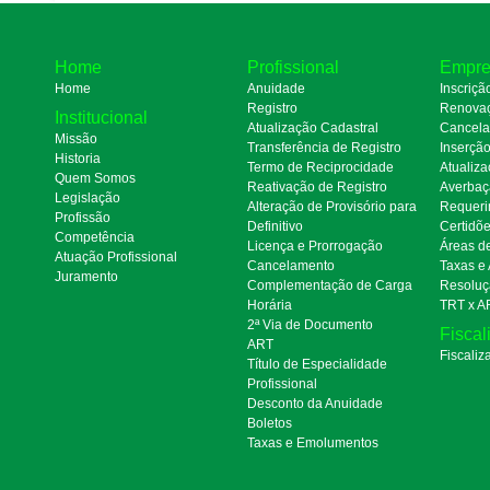
Home
Profissional
Empre
Home
Anuidade
Inscriçã
Registro
Renova
Institucional
Atualização Cadastral
Cancel
Missão
Transferência de Registro
Inserçã
Historia
Termo de Reciprocidade
Atualiza
Quem Somos
Reativação de Registro
Averbaç
Legislação
Alteração de Provisório para
Requeri
Profissão
Definitivo
Certidõ
Competência
Licença e Prorrogação
Áreas d
Atuação Profissional
Cancelamento
Taxas e
Juramento
Complementação de Carga
Resoluç
Horária
TRT x A
2ª Via de Documento
Fiscal
ART
Fiscaliz
Título de Especialidade
Profissional
Desconto da Anuidade
Boletos
Taxas e Emolumentos