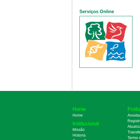
Serviços Online
Home
Profi
Home
Anuida
Regist
Institucional
Atualiz
Missão
Transfe
Historia
Termo 