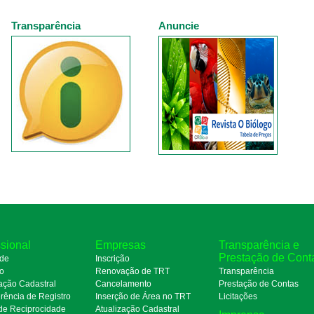
Transparência
Anuncie
ssional
Empresas
Transparência e
Prestação de Cont
de
Inscrição
ro
Renovação de TRT
Transparência
ação Cadastral
Cancelamento
Prestação de Contas
rência de Registro
Inserção de Área no TRT
Licitações
de Reciprocidade
Atualização Cadastral