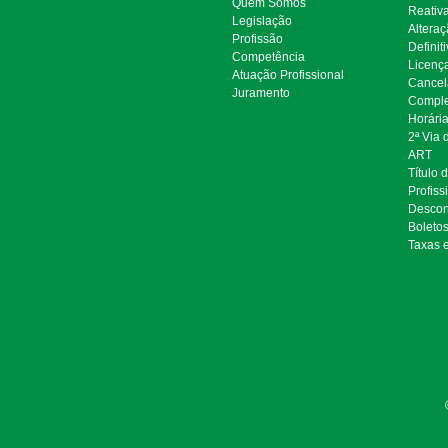
Quem Somos
Reativ
Legislação
Alteraç
Profissão
Definit
Competência
Licenç
Atuação Profissional
Cancel
Juramento
Comple
Horári
2ª Via
ART
Título 
Profiss
Descon
Boleto
Taxas 