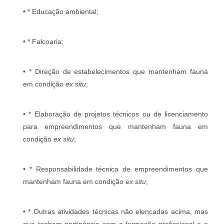
• * Educação ambiental;
• * Falcoaria;
• * Direção de estabelecimentos que mantenham fauna
em condição
ex situ
;
• * Elaboração de projetos técnicos ou de licenciamento
para empreendimentos que mantenham fauna em
condição
ex situ
;
• * Responsabilidade técnica de empreendimentos que
mantenham fauna em condição
ex situ
;
• * Outras atividades técnicas não elencadas acima, mas
que tenham pertinência com a formação profissional e o