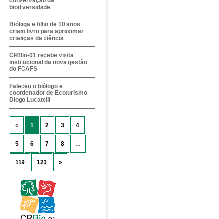
conservação da
biodiversidade
Bióloga e filho de 10 anos
criam livro para aproximar
crianças da ciência
CRBio-01 recebe visita
institucional da nova gestão
do FCAFS
Faleceu o biólogo e
coordenador de Ecoturismo,
Diogo Lucatelli
«
1
2
3
4
5
6
7
8
...
119
120
»