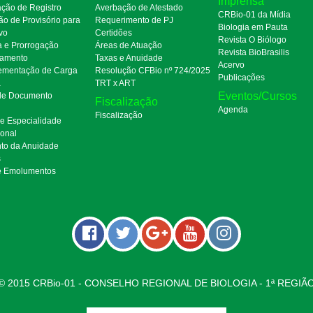
Imprensa
ação de Registro
Averbação de Atestado
CRBio-01 da Mídia
ão de Provisório para
Requerimento de PJ
Biologia em Pauta
ivo
Certidões
Revista O Biólogo
a e Prorrogação
Áreas de Atuação
Revista BioBrasilis
amento
Taxas e Anuidade
Acervo
mentação de Carga
Resolução CFBio nº 724/2025
Publicações
a
TRT x ART
Eventos/Cursos
 de Documento
Fiscalização
Agenda
Fiscalização
de Especialidade
ional
to da Anuidade
s
e Emolumentos
© 2015 CRBio-01 - CONSELHO REGIONAL DE BIOLOGIA - 1ª REGIÃ