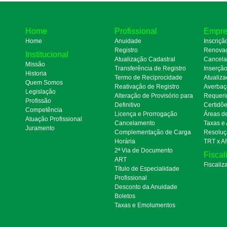
Home
Profissional
Empre
Home
Anuidade
Inscriçã
Registro
Renova
Institucional
Atualização Cadastral
Cancel
Missão
Transferência de Registro
Inserçã
Historia
Termo de Reciprocidade
Atualiza
Quem Somos
Reativação de Registro
Averbaç
Legislação
Alteração de Provisório para
Requeri
Profissão
Definitivo
Certidõ
Competência
Licença e Prorrogação
Áreas d
Atuação Profissional
Cancelamento
Taxas e
Juramento
Complementação de Carga
Resoluç
Horária
TRT x A
2ª Via de Documento
Fiscal
ART
Fiscaliz
Título de Especialidade
Profissional
Desconto da Anuidade
Boletos
Taxas e Emolumentos