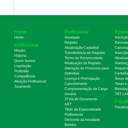
Home
Profissional
Empre
Home
Anuidade
Inscriçã
Registro
Renova
Institucional
Atualização Cadastral
Cancel
Missão
Transferência de Registro
Inserçã
Historia
Termo de Reciprocidade
Atualiza
Quem Somos
Reativação de Registro
Averbaç
Legislação
Alteração de Provisório para
Requeri
Profissão
Definitivo
Certidõ
Competência
Licença e Prorrogação
Áreas d
Atuação Profissional
Cancelamento
Taxas e
Juramento
Complementação de Carga
Resoluç
Horária
TRT x A
2ª Via de Documento
Fiscal
ART
Fiscaliz
Título de Especialidade
Profissional
Desconto da Anuidade
Boletos