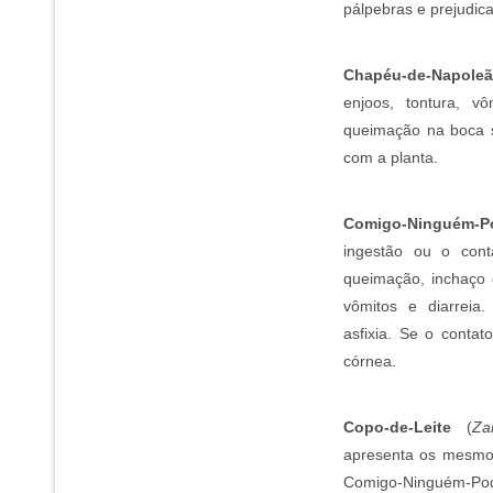
pálpebras e prejudica
Chapéu-de-Napole
enjoos, tontura, vô
queimação na boca s
com a planta.
Comigo-Ninguém-P
ingestão ou o con
queimação, inchaço d
vômitos e diarreia.
asfixia. Se o contat
córnea.
Copo-de-Leite
(
Za
apresenta os mesmos
Comigo-Ninguém-Po