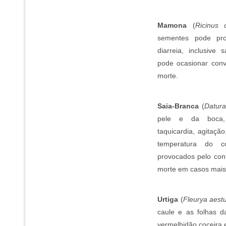
Mamona
(
Ricinus
sementes pode prov
diarreia, inclusive
pode ocasionar con
morte.
Saia-Branca
(
Datura
pele e da boca, v
taquicardia, agitaçã
temperatura do c
provocados pelo con
morte em casos mais
Urtiga
(
Fleurya aest
caule e as folhas d
vermelhidão coceira e