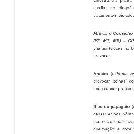
amostra da planta 
auxiliar no diagn
tratamento mais ade
Abaixo, o
Conselho 
(SP, MT, MS) – CR
plantas tóxicas no 
provocar:
Aroeira
(
Lithraea b
provocar bolhas, co
pode causar problema
Bico-de-papagaio
(
causar enjoos, vômit
pode ocasionar incha
queimação e coceir