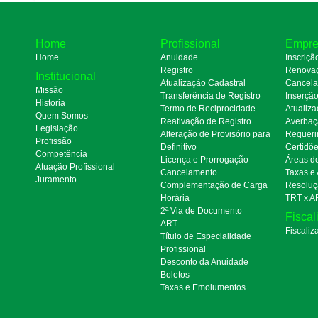
Home
Profissional
Empre
Home
Anuidade
Inscriçã
Registro
Renova
Institucional
Atualização Cadastral
Cancel
Missão
Transferência de Registro
Inserçã
Historia
Termo de Reciprocidade
Atualiza
Quem Somos
Reativação de Registro
Averbaç
Legislação
Alteração de Provisório para
Requeri
Profissão
Definitivo
Certidõ
Competência
Licença e Prorrogação
Áreas d
Atuação Profissional
Cancelamento
Taxas e
Juramento
Complementação de Carga
Resoluç
Horária
TRT x A
2ª Via de Documento
Fiscal
ART
Fiscaliz
Título de Especialidade
Profissional
Desconto da Anuidade
Boletos
Taxas e Emolumentos