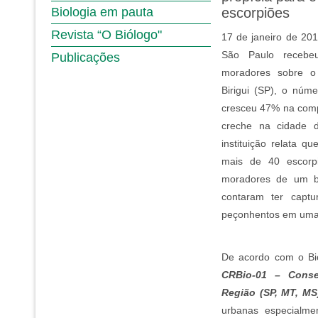
Biologia em pauta
escorpiões
Revista “O Biólogo"
17 de janeiro de 201
São Paulo recebe
Publicações
moradores sobre o
Birigui (SP), o núm
cresceu 47% na com
creche na cidade d
instituição relata 
mais de 40 escorpi
moradores de um b
contaram ter capt
peçonhentos em uma 
De acordo com o Bi
CRBio-01 – Conse
Região (SP, MT, MS
urbanas especialme