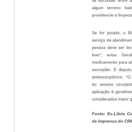
se esconder entre a
algum terreno bal
providencie a limpeza 
Se for picado, o B
serviço de atendimen
pessoa deve ser lev
tiver”, avisa. Ger
medicamento para ali
escorpião. E depois
antiescorpiônico. “
do veneno circulan
aplicação é geralmen
considerados maior g
Fonte: Ex-Libris C
de Imprensa do CR