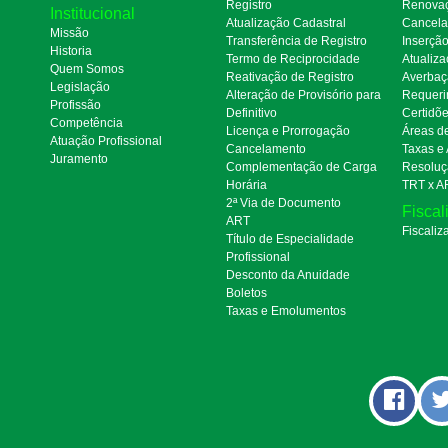
Registro
Renova
Institucional
Atualização Cadastral
Cancel
Missão
Transferência de Registro
Inserçã
Historia
Termo de Reciprocidade
Atualiza
Quem Somos
Reativação de Registro
Averbaç
Legislação
Alteração de Provisório para
Requeri
Profissão
Definitivo
Certidõ
Competência
Licença e Prorrogação
Áreas d
Atuação Profissional
Cancelamento
Taxas e
Juramento
Complementação de Carga
Resoluç
Horária
TRT x A
2ª Via de Documento
Fiscal
ART
Fiscaliz
Título de Especialidade
Profissional
Desconto da Anuidade
Boletos
Taxas e Emolumentos