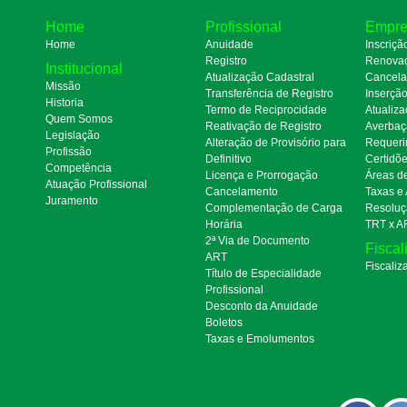
Home
Profissional
Empre
Home
Anuidade
Inscriçã
Registro
Renova
Institucional
Atualização Cadastral
Cancel
Missão
Transferência de Registro
Inserçã
Historia
Termo de Reciprocidade
Atualiza
Quem Somos
Reativação de Registro
Averbaç
Legislação
Alteração de Provisório para
Requeri
Profissão
Definitivo
Certidõ
Competência
Licença e Prorrogação
Áreas d
Atuação Profissional
Cancelamento
Taxas e
Juramento
Complementação de Carga
Resoluç
Horária
TRT x A
2ª Via de Documento
Fiscal
ART
Fiscaliz
Título de Especialidade
Profissional
Desconto da Anuidade
Boletos
Taxas e Emolumentos