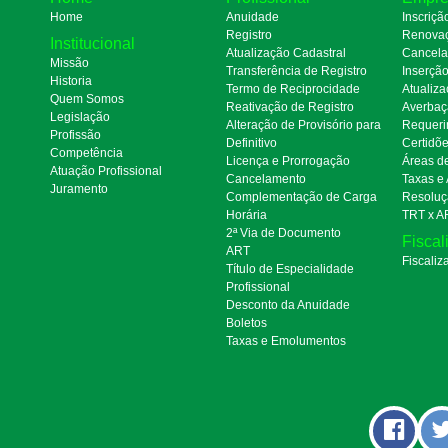
Home
Anuidade
Inscriçã
Registro
Renova
Institucional
Atualização Cadastral
Cancel
Missão
Transferência de Registro
Inserçã
Historia
Termo de Reciprocidade
Atualiza
Quem Somos
Reativação de Registro
Averbaç
Legislação
Alteração de Provisório para
Requeri
Profissão
Definitivo
Certidõ
Competência
Licença e Prorrogação
Áreas d
Atuação Profissional
Cancelamento
Taxas e
Juramento
Complementação de Carga
Resoluç
Horária
TRT x A
2ª Via de Documento
Fiscal
ART
Fiscaliz
Título de Especialidade
Profissional
Desconto da Anuidade
Boletos
Taxas e Emolumentos