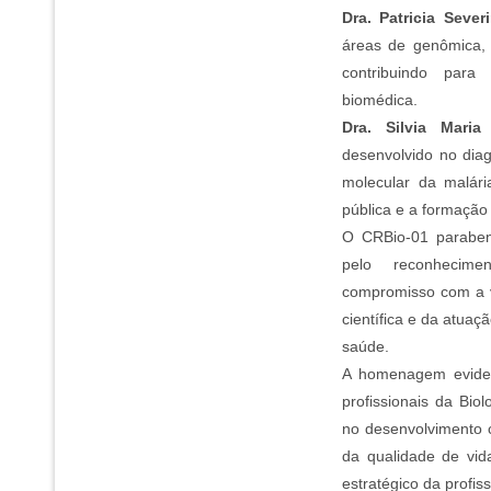
Dra. Patricia Sever
áreas de genômica, 
contribuindo para
biomédica.
Dra. Silvia Maria
desenvolvido no diag
molecular da malári
pública e a formação 
O CRBio-01 paraben
pelo reconhecim
compromisso com a v
científica e da atua
saúde.
A homenagem eviden
profissionais da Bio
no desenvolvimento c
da qualidade de vid
estratégico da profis