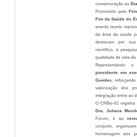
comemoração ao
Di
Promovido pelo
Fór
Fim da Saúde do E
evento reuniu repres
da área da saúde pa
destacam por sua 
científico, à pesqui
qualidade de vida da
Representando o
presidente em exer
Guedes
, reforçand
valorização dos pr
integração entre as 
O CRBio-01 registra
Dra. Juliana Mend
Fórum, e ao
vere
conjunto, organiza
homenagem aos prof