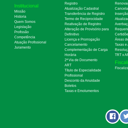
Registro
Renova
Institucional
Atualização Cadastral
Cancel
Missão
Transferência de Registro
Inserçã
Historia
Termo de Reciprocidade
Atualiza
Quem Somos
Reativação de Registro
Averbaç
Legislação
Alteração de Provisório para
Requeri
Profissão
Definitivo
Certidõ
Competência
Licença e Prorrogação
Áreas d
Atuação Profissional
Cancelamento
Taxas e
Juramento
Complementação de Carga
Resoluç
Horária
TRT x A
2ª Via de Documento
Fiscal
ART
Fiscaliz
Título de Especialidade
Profissional
Desconto da Anuidade
Boletos
Taxas e Emolumentos