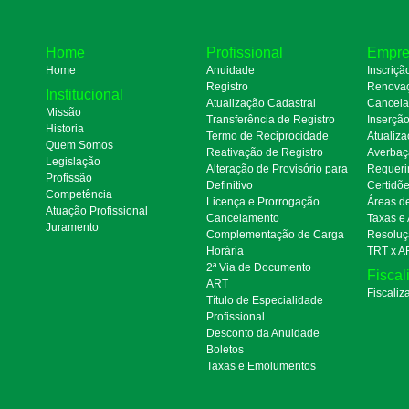
Home
Profissional
Empre
Home
Anuidade
Inscriçã
Registro
Renova
Institucional
Atualização Cadastral
Cancel
Missão
Transferência de Registro
Inserçã
Historia
Termo de Reciprocidade
Atualiza
Quem Somos
Reativação de Registro
Averbaç
Legislação
Alteração de Provisório para
Requeri
Profissão
Definitivo
Certidõ
Competência
Licença e Prorrogação
Áreas d
Atuação Profissional
Cancelamento
Taxas e
Juramento
Complementação de Carga
Resoluç
Horária
TRT x A
2ª Via de Documento
Fiscal
ART
Fiscaliz
Título de Especialidade
Profissional
Desconto da Anuidade
Boletos
Taxas e Emolumentos