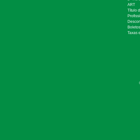
ART
Título 
Profiss
Descon
Boleto
Taxas 