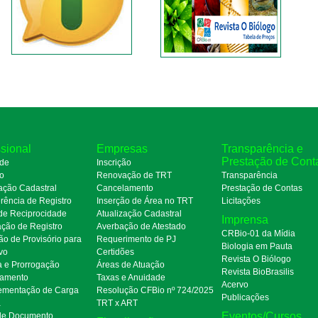
ssional
Empresas
Transparência e
Prestação de Cont
de
Inscrição
ro
Renovação de TRT
Transparência
ação Cadastral
Cancelamento
Prestação de Contas
rência de Registro
Inserção de Área no TRT
Licitações
de Reciprocidade
Atualização Cadastral
Imprensa
ação de Registro
Averbação de Atestado
CRBio-01 da Mídia
ão de Provisório para
Requerimento de PJ
Biologia em Pauta
ivo
Certidões
Revista O Biólogo
a e Prorrogação
Áreas de Atuação
Revista BioBrasilis
amento
Taxas e Anuidade
Acervo
mentação de Carga
Resolução CFBio nº 724/2025
Publicações
a
TRT x ART
Eventos/Cursos
 de Documento