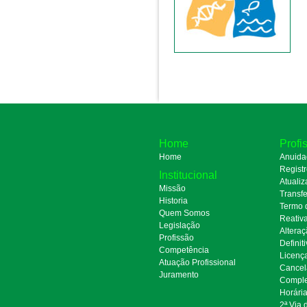
Home
Profi
Home
Anuida
Regist
Institucional
Atualiz
Missão
Transfe
Historia
Termo 
Quem Somos
Reativ
Legislação
Alteraç
Profissão
Definit
Competência
Licenç
Atuação Profissional
Cancel
Juramento
Comple
Horári
2ª Via