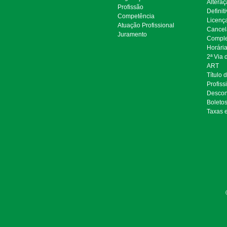
Alteraç
Profissão
Definit
Competência
Licenç
Atuação Profissional
Cancel
Juramento
Comple
Horári
2ª Via
ART
Título 
Profiss
Descon
Boleto
Taxas 