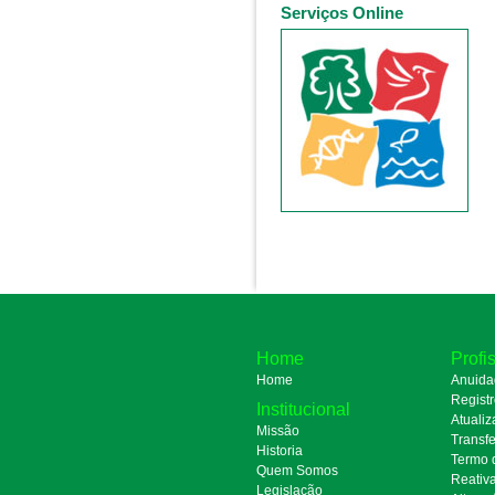
Serviços Online
Home
Profi
Home
Anuida
Regist
Institucional
Atualiz
Missão
Transfe
Historia
Termo 
Quem Somos
Reativ
Legislação