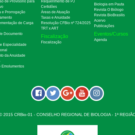
ão de Provisório para
Requerimento de PJ
Biologia em Pauta
ivo
Certidões
Revista O Biólogo
a e Prorrogação
Áreas de Atuação
Revista BioBrasilis
amento
Taxas e Anuidade
Acervo
mentação de Carga
Resolução CFBio nº 724/2025
Publicações
a
TRT x ART
Eventos/Cursos
 de Documento
Fiscalização
Agenda
Fiscalização
de Especialidade
ional
to da Anuidade
s
e Emolumentos
© 2015 CRBio-01 - CONSELHO REGIONAL DE BIOLOGIA - 1ª REGIÃ