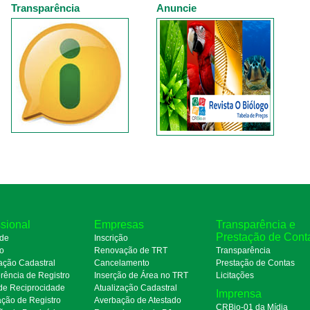
Transparência
Anuncie
ssional
Empresas
Transparência e
Prestação de Cont
de
Inscrição
ro
Renovação de TRT
Transparência
ação Cadastral
Cancelamento
Prestação de Contas
rência de Registro
Inserção de Área no TRT
Licitações
de Reciprocidade
Atualização Cadastral
Imprensa
ação de Registro
Averbação de Atestado
CRBio-01 da Mídia