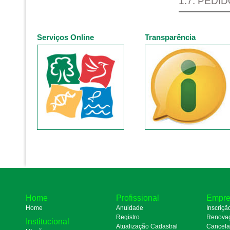
1.7. PEDI
Serviços Online
Transparência
Home
Profissional
Empre
Home
Anuidade
Inscriçã
Registro
Renova
Institucional
Atualização Cadastral
Cancel