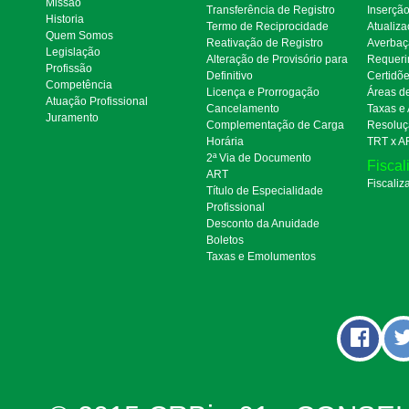
Missão
Transferência de Registro
Inserçã
Historia
Termo de Reciprocidade
Atualiza
Quem Somos
Reativação de Registro
Averbaç
Legislação
Alteração de Provisório para
Requeri
Profissão
Definitivo
Certidõ
Competência
Licença e Prorrogação
Áreas d
Atuação Profissional
Cancelamento
Taxas e
Juramento
Complementação de Carga
Resoluç
Horária
TRT x A
2ª Via de Documento
Fiscal
ART
Fiscaliz
Título de Especialidade
Profissional
Desconto da Anuidade
Boletos
Taxas e Emolumentos