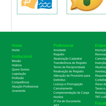
Home
Profissional
Empre
Home
Anuidade
Inscriçã
Registro
Renova
Institucional
Atualização Cadastral
Cancel
Missão
Transferência de Registro
Inserçã
Historia
Termo de Reciprocidade
Atualiza
Quem Somos
Reativação de Registro
Averbaç
Legislação
Alteração de Provisório para
Requeri
Profissão
Definitivo
Certidõ
Competência
Licença e Prorrogação
Áreas d
Atuação Profissional
Cancelamento
Taxas e
Juramento
Complementação de Carga
Resoluç
Horária
TRT x A
2ª Via de Documento
Fiscal
ART