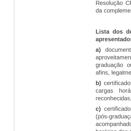
Resolução CF
da complemen
Lista dos d
apresentado
a)
documento
aproveitamen
graduação o
afins, legalm
b)
certificad
cargas horá
reconhecidas,
c)
certificad
(pós-gradua
acompanhado