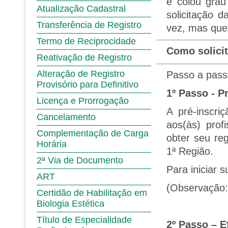
e
colou gra
Atualização Cadastral
solicitação d
Transferência de Registro
vez, mas qu
Termo de Reciprocidade
Como solicit
Reativação de Registro
Alteração de Registro
Passo a pass
Provisório para Definitivo
1º Passo - P
Licença e Prorrogação
A pré-inscri
Cancelamento
aos(às) prof
Complementação de Carga
obter seu reg
Horária
1ª Região.
2ª Via de Documento
Para iniciar s
ART
(Observação
Certidão de Habilitação em
Biologia Estética
Título de Especialidade
2º Passo – 