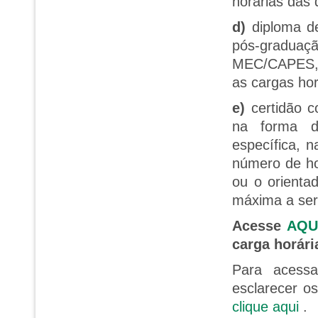
horárias das 
d)
diploma d
pós-gradua
MEC/CAPES, 
as cargas hor
e)
certidão co
na forma d
específica, n
número de ho
ou o orienta
máxima a ser
Acesse
AQU
carga horári
Para acess
esclarecer o
clique aqui
.