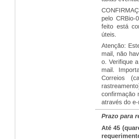
CONFIRMAÇÃ
pelo CRBio-
feito está c
úteis.
Atenção:
Este
mail, não hav
o. Verifique 
mail.
Import
Correios (
rastreamen
confirmação 
através do e-
Prazo para r
Até 45 (quar
requeriment