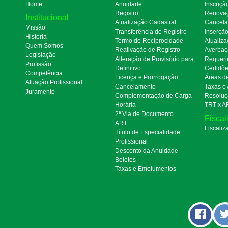
Home
Anuidade
Inscriçã
Registro
Renova
Institucional
Atualização Cadastral
Cancel
Missão
Transferência de Registro
Inserçã
Historia
Termo de Reciprocidade
Atualiza
Quem Somos
Reativação de Registro
Averbaç
Legislação
Alteração de Provisório para
Requeri
Profissão
Definitivo
Certidõ
Competência
Licença e Prorrogação
Áreas d
Atuação Profissional
Cancelamento
Taxas e
Juramento
Complementação de Carga
Resoluç
Horária
TRT x A
2ª Via de Documento
Fiscal
ART
Fiscaliz
Título de Especialidade
Profissional
Desconto da Anuidade
Boletos
Taxas e Emolumentos