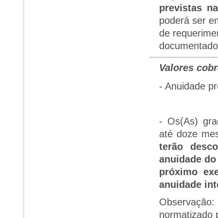
previstas n
poderá ser e
de requerime
documentado
Valores cobr
- Anuidade p
- Os(As) gr
até doze mes
terão desc
anuidade do 
próximo exe
anuidade int
Observação:
normatizado 