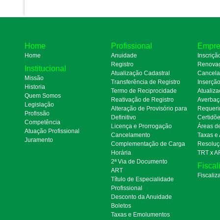
Home
Profissional
Empre
Home
Anuidade
Inscriçã
Registro
Renova
Institucional
Atualização Cadastral
Cancel
Missão
Transferência de Registro
Inserçã
Historia
Termo de Reciprocidade
Atualiza
Quem Somos
Reativação de Registro
Averbaç
Legislação
Alteração de Provisório para
Requeri
Profissão
Definitivo
Certidõ
Competência
Licença e Prorrogação
Áreas d
Atuação Profissional
Cancelamento
Taxas e
Juramento
Complementação de Carga
Resoluç
Horária
TRT x A
2ª Via de Documento
Fiscal
ART
Fiscaliz
Título de Especialidade
Profissional
Desconto da Anuidade
Boletos
Taxas e Emolumentos