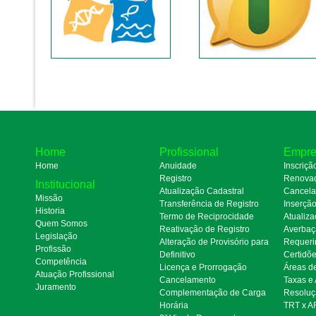
Home
Profissional
Empre
Home
Anuidade
Inscriçã
Registro
Renova
Institucional
Atualização Cadastral
Cancel
Missão
Transferência de Registro
Inserçã
Historia
Termo de Reciprocidade
Atualiza
Quem Somos
Reativação de Registro
Averbaç
Legislação
Alteração de Provisório para
Requeri
Profissão
Definitivo
Certidõ
Competência
Licença e Prorrogação
Áreas d
Atuação Profissional
Cancelamento
Taxas e
Juramento
Complementação de Carga
Resoluç
Horária
TRT x A