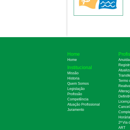
Home
Profi
Home
Anuida
Regist
Institucional
Atualiz
Missão
Transfe
Historia
Termo 
Quem Somos
Reativ
Legislação
Alteraç
Profissão
Definit
Competência
Licenç
Atuação Profissional
Cancel
Juramento
Comple
Horári
2ª Via
ART