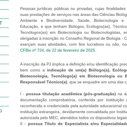
Pessoas jurídicas públicas ou privadas, cujas finalidade
suas prestações de serviços nas áreas das Ciências Bioló
Ambiente e Biodiversidade, Saúde, Biotecnologia e 
T
Educação, e que tenham Biólogos, Ecólogos(as), Técnico
Tecnólogos(as) em Biotecnologia ou Biotecnologistas, 
obrigadas à inscrição no Conselho Regional de Biologia - C
exerçam suas atividades, com fins lucrativos ou não, 
CFBio nº 724, de 22 de fevereiro de 2025
.
A inscrição da PJ implica a definição e/ou identificação pr
bem como a
indicação de um(a) Biólogo(a), Ecólog
Biotecnologia, Tecnólogo(a) em Biotecnologia ou B
Responsável Técnico(a)
, que se enquadre em uma das co
I -
possua titulação acadêmica (pós-graduação)
na ár
documentação comprobatória, conferida por instituição
reconhecida e credenciada pela autoridade educacional c
o
instituição estrangeira, devidamente convalidada por Instit
autorizada pelo MEC, atendidos todos os dispositivos legais
II -
possua Título de Especialista e/ou Especialidade