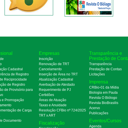
ssional
Empresas
Transparência e
Prestação de Cont
de
Inscrição
ro
Renovação de TRT
Transparência
ação Cadastral
Cancelamento
Prestação de Contas
rência de Registro
Inserção de Área no TRT
Licitações
de Reciprocidade
Atualização Cadastral
Imprensa
ação de Registro
Averbação de Atestado
CRBio-01 da Mídia
ão de Provisório para
Requerimento de PJ
Biologia em Pauta
ivo
Certidões
Revista O Biólogo
a e Prorrogação
Áreas de Atuação
Revista BioBrasilis
amento
Taxas e Anuidade
Acervo
mentação de Carga
Resolução CFBio nº 724/2025
Publicações
a
TRT x ART
Eventos/Cursos
 de Documento
Fiscalização
Agenda