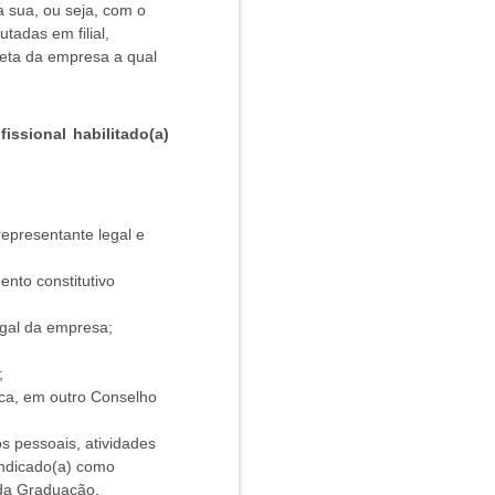
a sua, ou seja, com o
tadas em filial,
oleta da empresa a qual
issional habilitado(a)
epresentante legal e
nto constitutivo
egal da empresa;
;
ica, em outro Conselho
 pessoais, atividades
 indicado(a) como
 da Graduação,