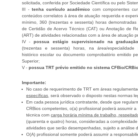
solicitada, conferida por Sociedade Científica ou pelo Sis
III -
tenha currículo acadêmico
com componentes curr
conteúdos correlatos à área de atuação requerida e experiê
mínimo, 360 (trezentas e sessenta) horas demonstradas
de Certidão de Acervo Técnico (CAT) ou Anotação de Re
(ART) de atividades relacionadas com a área de atuação p
IV -
possua estágio supervisionado na graduaçã
(trezentas e sessenta) horas, na área/especialidade s
histórico escolar ou documento comprobatório emitido pel
Superior;
V -
possua TRT prévio emitido no sistema CFBio/CRBi
Importante:
No caso de requerimento de TRT em áreas regulament
específicas
, será observado o disposto nestas normas le
Em cada pessoa jurídica contratante, desde que regularm
CRBios competentes, o(a) profissional poderá assumir a
técnica com
carga horária mínima de trabalho, respeitad
(quarenta e quatro) horas, consideradas a complexidad
atividades que serão desempenhadas, sujeito a análise 
O(A) profissional somente poderá assumir a responsabili