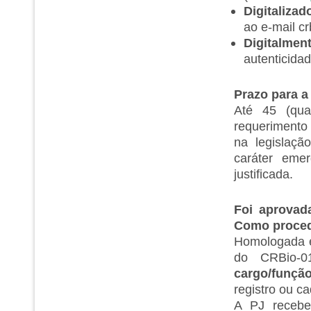
Digitalizad
ao e-mail c
Digitalment
autenticida
Prazo para a
Até 45 (qua
requerimento
na legislaçã
caráter emer
justificada.
Foi aprovada
Como proce
Homologada e 
do CRBio-
cargo/função
registro ou c
A PJ recebe