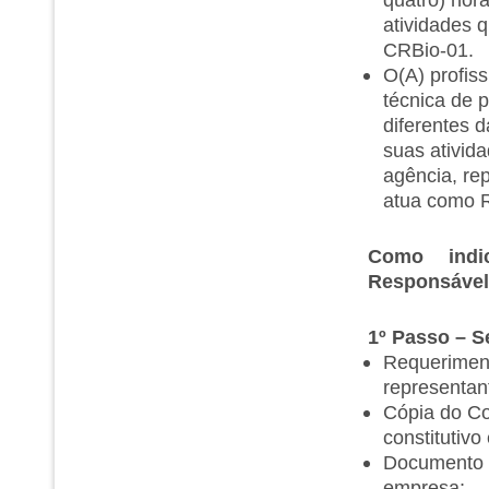
atividades 
CRBio-01.
O(A) profis
técnica de p
diferentes 
suas ativida
agência, re
atua como R
Como indic
Responsável
1º Passo – 
Requeriment
representant
Cópia do Co
constitutivo
Documento de
empresa;