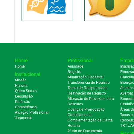
Home
Profissional
Empre
Home
Anuidade
Inscriçã
Registro
Renova
Institucional
Atualização Cadastral
Cancel
Missão
Transferência de Registro
Inserçã
Historia
Termo de Reciprocidade
Atualiza
Quem Somos
Reativação de Registro
Averbaç
Legislação
Alteração de Provisório para
Requeri
Profissão
Definitivo
Certidõ
Competência
Licença e Prorrogação
Áreas d
Atuação Profissional
Cancelamento
Taxas e
Juramento
Complementação de Carga
Resoluç
Horária
TRT x A
2ª Via de Documento
Fiscal