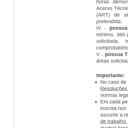
horas demon
Acervo Técni
(ART) de at
pretendida;
IV -
possua
mínimo, 360 (
solicitada,
comprobatório
V -
possua T
áreas solicita
Importante:
No caso de
Resoluções 
normas lega
Em cada pes
inscrita no
assumir a r
de trabalho,
quatro) hor