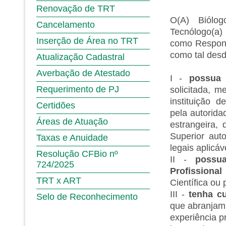
Renovação de TRT
O(A) Biólog
Cancelamento
Tecnólogo(a)
Inserção de Área no TRT
como Respons
como tal des
Atualização Cadastral
Averbação de Atestado
I -
possua 
Requerimento de PJ
solicitada, 
instituição 
Certidões
pela autorida
Áreas de Atuação
estrangeira,
Superior aut
Taxas e Anuidade
legais aplicáv
Resolução CFBio nº
II -
possua
724/2025
Profissional
TRT x ART
Científica ou
III -
tenha c
Selo de Reconhecimento
que abranjam 
experiência p