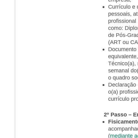
Currículo e
pessoais, at
profissiona
como: Diplo
de Pós-Grad
(ART ou CAT
Documento c
equivalente
Técnico(a), 
semanal do(a
o quadro so
Declaração 
o(a) profis
currículo pr
2º Passo – 
Fisicament
acompanhada
(
mediante a